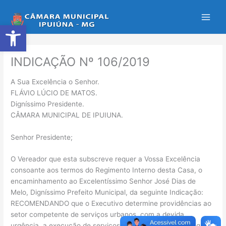
Ir
para
Abrir a barra de ferramentas
o
conteúdo
INDICAÇÃO Nº 106/2019
A Sua Excelência o Senhor.
FLÁVIO LÚCIO DE MATOS.
Digníssimo Presidente.
CÂMARA MUNICIPAL DE IPUIUNA.
Senhor Presidente;
O Vereador que esta subscreve requer a Vossa Excelência
consoante aos termos do Regimento Interno desta Casa, o
encaminhamento ao Excelentíssimo Senhor José Dias de
Melo, Digníssimo Prefeito Municipal, da seguinte Indicação:
RECOMENDANDO que o Executivo determine providências ao
setor competente de serviços urbanos, com a devida
urgência, a execução de serviços de limpeza do córrego que