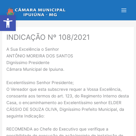
Ir
para
Abrir a barra de ferramentas
o
conteúdo
INDICAÇÃO Nº 108/2021
A Sua Excelência o Senhor
ANTÔNIO MOREIRA DOS SANTOS
Digníssimo Presidente
Câmara Municipal de Ipuiuna.
Excelentíssimo Senhor Presidente;
O Vereador que esta subscreve requer a Vossa Excelência,
consoante aos termos do art. 123, do Regimento Interno desta
Casa, o encaminhamento ao Excelentíssimo senhor ELDER
CÁSSIO DE SOUZA OLIVA, Digníssimo Prefeito Municipal, da
seguinte Indicação:
RECOMENDA ao Chefe do Executivo que verifique a
possibilidade de execução de ação/projeto de instalação de