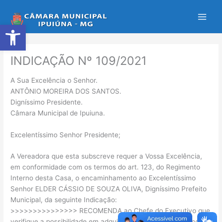
Ir
para
Abrir a barra de ferramentas
o
conteúdo
INDICAÇÃO Nº 109/2021
A Sua Excelência o Senhor.
ANTÔNIO MOREIRA DOS SANTOS.
Digníssimo Presidente.
Câmara Municipal de Ipuiuna.
Excelentíssimo Senhor Presidente;
A Vereadora que esta subscreve requer a Vossa Excelência,
em conformidade com os termos do art. 123, do Regimento
Interno desta Casa, o encaminhamento ao Excelentíssimo
Senhor ELDER CÁSSIO DE SOUZA OLIVA, Digníssimo Prefeito
Municipal, da seguinte Indicação:
>>>>>>>>>>>>>>> RECOMENDA ao Chefe do Executivo que
verifique a possibilidade em adquirir/confeccionar uniformes