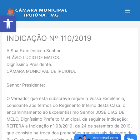
Ir
para
Abrir a barra de ferramentas
o
conteúdo
INDICAÇÃO Nº 110/2019
A Sua Excelência o Senhor.
FLÁVIO LÚCIO DE MATOS.
Digníssimo Presidente.
CÂMARA MUNICIPAL DE IPUIUNA.
Senhor Presidente;
O Vereador que esta subscreve requer a Vossa Excelência,
consoante aos termos do Regimento Interno desta Casa, o
encaminhamento ao Excelentíssimo Senhor JOSÉ DIAS DE
MELO, Digníssimo Prefeito Municipal, da seguinte Indicação:
REITERA a Indicação nº 98/2019, de 24 de setembro de 2019,
que consiste na troca dos pranchões transversais da ponte do
Rio Capivari Pequeno, próximo da propriedade do senhor