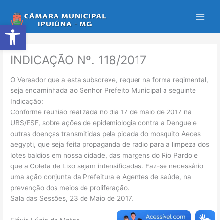
Ir
para
Abrir a barra de ferramentas
o
conteúdo
INDICAÇÃO Nº. 118/2017
O Vereador que a esta subscreve, requer na forma regimental,
seja encaminhada ao Senhor Prefeito Municipal a seguinte
Indicação:
Conforme reunião realizada no dia 17 de maio de 2017 na
UBS/ESF, sobre ações de epidemiologia contra a Dengue e
outras doenças transmitidas pela picada do mosquito Aedes
aegypti, que seja feita propaganda de radio para a limpeza dos
lotes baldios em nossa cidade, das margens do Rio Pardo e
que a Coleta de Lixo sejam intensificadas. Faz-se necessário
uma ação conjunta da Prefeitura e Agentes de saúde, na
prevenção dos meios de proliferação.
Sala das Sessões, 23 de Maio de 2017.
Flávio Lúcio de Matos