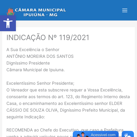
Ir
para
Abrir a barra de ferramentas
o
conteúdo
INDICAÇÃO Nº 119/2021
A Sua Excelência o Senhor
ANTÔNIO MOREIRA DOS SANTOS
Digníssimo Presidente
Câmara Municipal de Ipuiuna.
Excelentíssimo Senhor Presidente;
O Vereador que esta subscreve requer a Vossa Excelência,
consoante aos termos do art. 123, do Regimento Interno desta
Casa, o encaminhamento ao Excelentíssimo senhor ELDER
CÁSSIO DE SOUZA OLIVA, Digníssimo Prefeito Municipal, da
seguinte Indicação:
RECOMENDA ao Chefe do Executivo, que caso a Prefeitura
venha a adquirir veículos novos seja disponibilizado um veículo