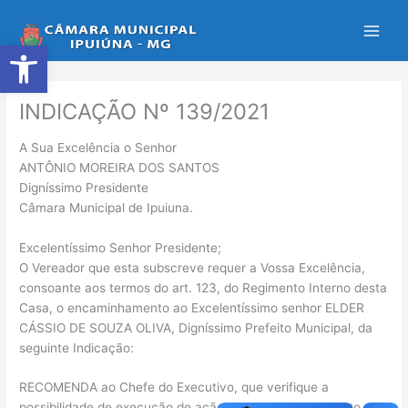
Ir
para
Abrir a barra de ferramentas
o
conteúdo
INDICAÇÃO Nº 139/2021
A Sua Excelência o Senhor
ANTÔNIO MOREIRA DOS SANTOS
Digníssimo Presidente
Câmara Municipal de Ipuiuna.
Excelentíssimo Senhor Presidente;
O Vereador que esta subscreve requer a Vossa Excelência,
consoante aos termos do art. 123, do Regimento Interno desta
Casa, o encaminhamento ao Excelentíssimo senhor ELDER
CÁSSIO DE SOUZA OLIVA, Digníssimo Prefeito Municipal, da
seguinte Indicação:
RECOMENDA ao Chefe do Executivo, que verifique a
possibilidade de execução de ação/projeto de calçamento na