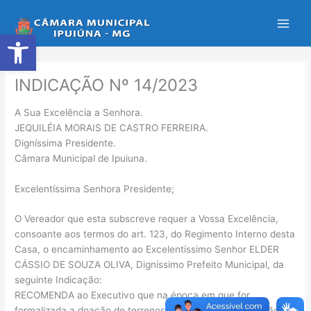
Ir
para
Abrir a barra de ferramentas
o
conteúdo
INDICAÇÃO Nº 14/2023
A Sua Excelência a Senhora.
JEQUILÉIA MORAIS DE CASTRO FERREIRA.
Digníssima Presidente.
Câmara Municipal de Ipuiuna.
Excelentíssima Senhora Presidente;
O Vereador que esta subscreve requer a Vossa Excelência,
consoante aos termos do art. 123, do Regimento Interno desta
Casa, o encaminhamento ao Excelentíssimo Senhor ELDER
CÁSSIO DE SOUZA OLIVA, Digníssimo Prefeito Municipal, da
seguinte Indicação:
RECOMENDA ao Executivo que na época em que for
formalizada a doação de terrenos do loteamento à cidadãos