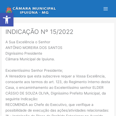
Ir
para
Abrir a barra de ferramentas
o
conteúdo
INDICAÇÃO Nº 15/2022
A Sua Excelência o Senhor
ANTÔNIO MOREIRA DOS SANTOS
Digníssimo Presidente
Câmara Municipal de Ipuiuna.
Excelentíssimo Senhor Presidente;
A Vereadora que esta subscreve requer a Vossa Excelência,
consoante aos termos do art. 123, do Regimento Interno desta
Casa, o encaminhamento ao Excelentíssimo senhor ELDER
CÁSSIO DE SOUZA OLIVA, Digníssimo Prefeito Municipal, da
seguinte Indicação:
RECOMENDA ao Chefe do Executivo, que verifique a
possibilidade de execução das ações/atividades relacionadas:
1ª – Instalação de Placa de Proibido Estacionar na Avenida