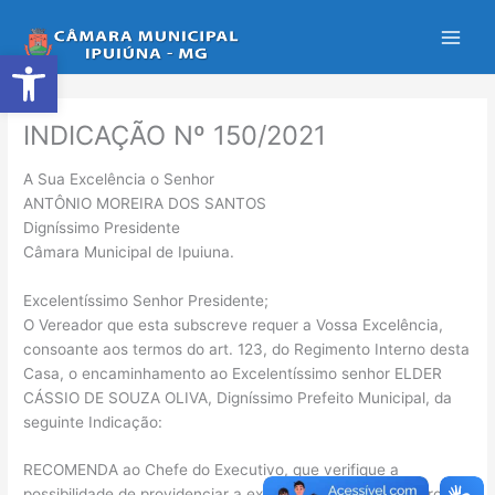
Ir
para
Abrir a barra de ferramentas
o
conteúdo
INDICAÇÃO Nº 150/2021
A Sua Excelência o Senhor
ANTÔNIO MOREIRA DOS SANTOS
Digníssimo Presidente
Câmara Municipal de Ipuiuna.
Excelentíssimo Senhor Presidente;
O Vereador que esta subscreve requer a Vossa Excelência,
consoante aos termos do art. 123, do Regimento Interno desta
Casa, o encaminhamento ao Excelentíssimo senhor ELDER
CÁSSIO DE SOUZA OLIVA, Digníssimo Prefeito Municipal, da
seguinte Indicação:
RECOMENDA ao Chefe do Executivo, que verifique a
possibilidade de providenciar a execução de uma ação/projeto