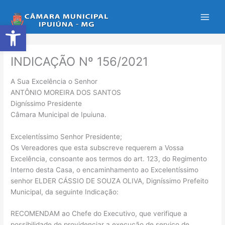
Ir
para
Abrir a barra de ferramentas
o
conteúdo
INDICAÇÃO Nº 156/2021
A Sua Excelência o Senhor
ANTÔNIO MOREIRA DOS SANTOS
Digníssimo Presidente
Câmara Municipal de Ipuiuna.
Excelentíssimo Senhor Presidente;
Os Vereadores que esta subscreve requerem a Vossa
Excelência, consoante aos termos do art. 123, do Regimento
Interno desta Casa, o encaminhamento ao Excelentíssimo
senhor ELDER CÁSSIO DE SOUZA OLIVA, Digníssimo Prefeito
Municipal, da seguinte Indicação:
RECOMENDAM ao Chefe do Executivo, que verifique a
possibilidade de providenciar a execução de serviço de