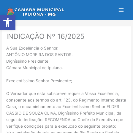
Ir
para
Abrir a barra de ferramentas
o
conteúdo
INDICAÇÃO Nº 16/2025
A Sua Excelência o Senhor.
ANTÔNIO MOREIRA DOS SANTOS.
Digníssimo Presidente.
Câmara Municipal de Ipuiuna.
Excelentíssimo Senhor Presidente;
O Vereador que esta subscreve requer a Vossa Excelência,
consoante aos termos do art. 123, do Regimento Interno desta
Casa, o encaminhamento ao Excelentíssimo Senhor ELDER
CÁSSIO DE SOUZA OLIVA, Digníssimo Prefeito Municipal, da
seguinte Indicação: RECOMENDA ao Chefe do Executivo que
verifique condições para a execução do seguinte projeto:
>>> Instalação de tela na margem do Rio Pardo no final do