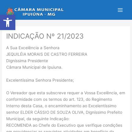
Ir
para
Abrir a barra de ferramentas
o
conteúdo
INDICAÇÃO Nº 21/2023
A Sua Excelência a Senhora
JEQUILÉIA MORAIS DE CASTRO FERREIRA
Digníssima Presidente
Câmara Municipal de Ipuiuna.
Excelentíssima Senhora Presidente;
O Vereador que esta subscreve requer a Vossa Excelência, em
conformidade com os termos do art. 123, do Regimento
Interno desta Casa, o encaminhamento ao Excelentíssimo
senhor ELDER CÁSSIO DE SOUZA OLIVA, Digníssimo Prefeito
Municipal, da seguinte Indicação:
RECOMENDA ao Chefe do Executivo que verifique condições
em providenciar as seguintes atividades em benefício da