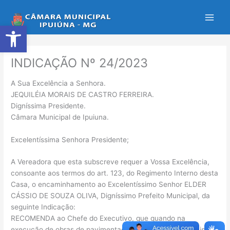
Ir
para
Abrir a barra de ferramentas
o
conteúdo
INDICAÇÃO Nº 24/2023
A Sua Excelência a Senhora.
JEQUILÉIA MORAIS DE CASTRO FERREIRA.
Digníssima Presidente.
Câmara Municipal de Ipuiuna.
Excelentíssima Senhora Presidente;
A Vereadora que esta subscreve requer a Vossa Excelência,
consoante aos termos do art. 123, do Regimento Interno desta
Casa, o encaminhamento ao Excelentíssimo Senhor ELDER
CÁSSIO DE SOUZA OLIVA, Digníssimo Prefeito Municipal, da
seguinte Indicação:
RECOMENDA ao Chefe do Executivo, que quando na
execução de obras de pavimentação nas estradas vicinais do