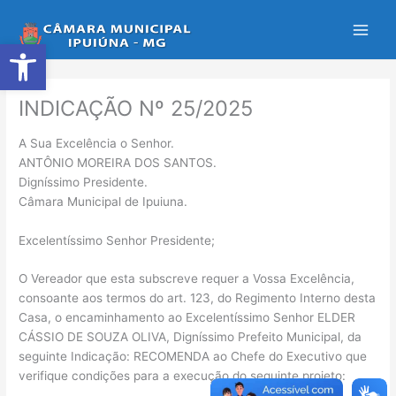
Ir
para
Abrir a barra de ferramentas
o
conteúdo
INDICAÇÃO Nº 25/2025
A Sua Excelência o Senhor.
ANTÔNIO MOREIRA DOS SANTOS.
Digníssimo Presidente.
Câmara Municipal de Ipuiuna.
Excelentíssimo Senhor Presidente;
O Vereador que esta subscreve requer a Vossa Excelência,
consoante aos termos do art. 123, do Regimento Interno desta
Casa, o encaminhamento ao Excelentíssimo Senhor ELDER
CÁSSIO DE SOUZA OLIVA, Digníssimo Prefeito Municipal, da
seguinte Indicação: RECOMENDA ao Chefe do Executivo que
verifique condições para a execução do seguinte projeto: