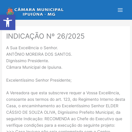
Ir
para
Abrir a barra de ferramentas
o
conteúdo
INDICAÇÃO Nº 26/2025
A Sua Excelência o Senhor.
ANTÔNIO MOREIRA DOS SANTOS.
Digníssimo Presidente.
Câmara Municipal de Ipuiuna.
Excelentíssimo Senhor Presidente;
A Vereadora que esta subscreve requer a Vossa Excelência,
consoante aos termos do art. 123, do Regimento Interno desta
Casa, o encaminhamento ao Excelentíssimo Senhor ELDER
CÁSSIO DE SOUZA OLIVA, Digníssimo Prefeito Municipal, da
seguinte Indicação: RECOMENDA ao Chefe do Executivo que
verifique condições para a execução do seguinte projeto:
>>> Caso Ipuiuna não seja contemplada com o Centro