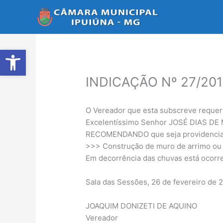
Ir
para
o
conteúdo
Abrir a barra de ferramentas
INDICAÇÃO Nº 27/20
O Vereador que esta subscreve requer
Excelentíssimo Senhor JOSÉ DIAS DE ME
RECOMENDANDO que seja providenciado
>>> Construção de muro de arrimo ou a
Em decorrência das chuvas está ocorre
Sala das Sessões, 26 de fevereiro de 2
JOAQUIM DONIZETI DE AQUINO
Vereador