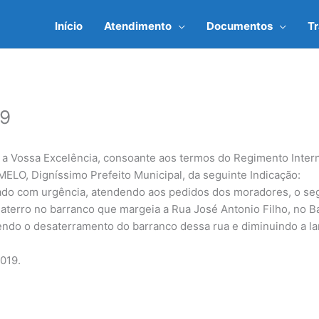
Início
Atendimento
Documentos
T
19
 a Vossa Excelência, consoante aos termos do Regimento Inte
LO, Digníssimo Prefeito Municipal, da seguinte Indicação:
 com urgência, atendendo aos pedidos dos moradores, o segu
terro no barranco que margeia a Rua José Antonio Filho, no B
ndo o desaterramento do barranco dessa rua e diminuindo a lar
019.