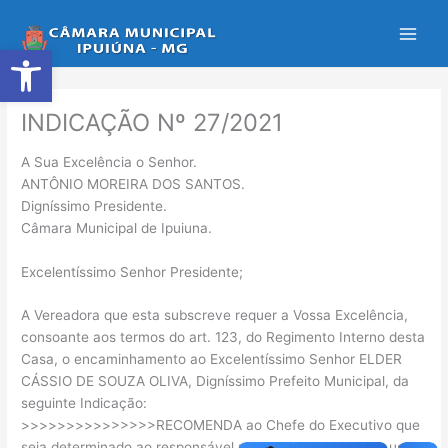
Ir
para
Abrir a barra de ferramentas
o
conteúdo
INDICAÇÃO Nº 27/2021
A Sua Excelência o Senhor.
ANTÔNIO MOREIRA DOS SANTOS.
Digníssimo Presidente.
Câmara Municipal de Ipuiuna.
Excelentíssimo Senhor Presidente;
A Vereadora que esta subscreve requer a Vossa Excelência,
consoante aos termos do art. 123, do Regimento Interno desta
Casa, o encaminhamento ao Excelentíssimo Senhor ELDER
CÁSSIO DE SOUZA OLIVA, Digníssimo Prefeito Municipal, da
seguinte Indicação:
>>>>>>>>>>>>>>>RECOMENDA ao Chefe do Executivo que
seja determinado ao responsável pelas atividades e pelo uso