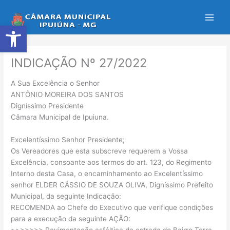
Ir
para
Abrir a barra de ferramentas
o
conteúdo
INDICAÇÃO Nº 27/2022
A Sua Excelência o Senhor
ANTÔNIO MOREIRA DOS SANTOS
Digníssimo Presidente
Câmara Municipal de Ipuiuna.
Excelentíssimo Senhor Presidente;
Os Vereadores que esta subscreve requerem a Vossa
Excelência, consoante aos termos do art. 123, do Regimento
Interno desta Casa, o encaminhamento ao Excelentíssimo
senhor ELDER CÁSSIO DE SOUZA OLIVA, Digníssimo Prefeito
Municipal, da seguinte Indicação:
RECOMENDA ao Chefe do Executivo que verifique condições
para a execução da seguinte AÇÃO:
>>>>>>> Pavimentação asfáltica da estrada do Bairro Terra