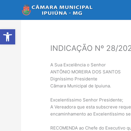
Ir
para
o
conteúdo
Abrir a barra de ferramentas
INDICAÇÃO Nº 28/20
A Sua Excelência o Senhor
ANTÔNIO MOREIRA DOS SANTOS
Digníssimo Presidente
Câmara Municipal de Ipuiuna.
Excelentíssimo Senhor Presidente;
A Vereadora que esta subscreve requer
encaminhamento ao Excelentíssimo sen
RECOMENDA ao Chefe do Executivo que v