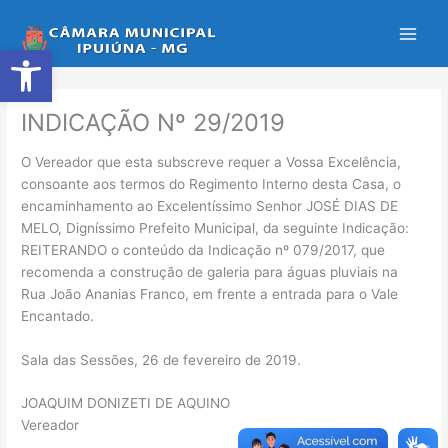
Ir
para
Abrir a barra de ferramentas
o
conteúdo
INDICAÇÃO Nº 29/2019
O Vereador que esta subscreve requer a Vossa Excelência,
consoante aos termos do Regimento Interno desta Casa, o
encaminhamento ao Excelentíssimo Senhor JOSÉ DIAS DE
MELO, Digníssimo Prefeito Municipal, da seguinte Indicação:
REITERANDO o conteúdo da Indicação nº 079/2017, que
recomenda a construção de galeria para águas pluviais na
Rua João Ananias Franco, em frente a entrada para o Vale
Encantado.
Sala das Sessões, 26 de fevereiro de 2019.
JOAQUIM DONIZETI DE AQUINO
Vereador