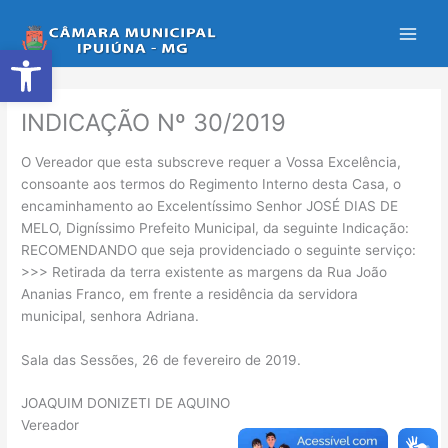
Ir
para
Abrir a barra de ferramentas
o
conteúdo
INDICAÇÃO Nº 30/2019
O Vereador que esta subscreve requer a Vossa Excelência,
consoante aos termos do Regimento Interno desta Casa, o
encaminhamento ao Excelentíssimo Senhor JOSÉ DIAS DE
MELO, Digníssimo Prefeito Municipal, da seguinte Indicação:
RECOMENDANDO que seja providenciado o seguinte serviço:
>>> Retirada da terra existente as margens da Rua João
Ananias Franco, em frente a residência da servidora
municipal, senhora Adriana.
Sala das Sessões, 26 de fevereiro de 2019.
JOAQUIM DONIZETI DE AQUINO
Vereador