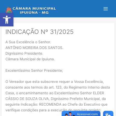
Ir
para
Abrir a barra de ferramentas
o
conteúdo
INDICAÇÃO Nº 31/2025
A Sua Excelência o Senhor.
ANTÔNIO MOREIRA DOS SANTOS.
Digníssimo Presidente.
Câmara Municipal de Ipuiuna.
Excelentíssimo Senhor Presidente;
O Vereador que esta subscreve requer a Vossa Excelência,
consoante aos termos do art. 123, do Regimento Interno desta
Casa, o encaminhamento ao Excelentíssimo Senhor ELDER
CÁSSIO DE SOUZA OLIVA, Digníssimo Prefeito Municipal, da
seguinte Indicação: RECOMENDA ao Chefe do Executivo que
verifique condições para a execução do seguinte projeto: