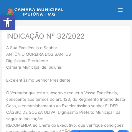
Ir
para
Abrir a barra de ferramentas
o
conteúdo
INDICAÇÃO Nº 32/2022
A Sua Excelência o Senhor
ANTÔNIO MOREIRA DOS SANTOS
Digníssimo Presidente
Câmara Municipal de Ipuiuna.
Excelentíssimo Senhor Presidente;
O Vereador que esta subscreve requer a Vossa Excelência,
consoante aos termos do art. 123, do Regimento Interno desta
Casa, o encaminhamento ao Excelentíssimo senhor ELDER
CÁSSIO DE SOUZA OLIVA, Digníssimo Prefeito Municipal, da
seguinte Indicação:
RECOMENDA ao Chefe do Executivo, que verifique condições
em providenciar a seguinte AÇÃO: