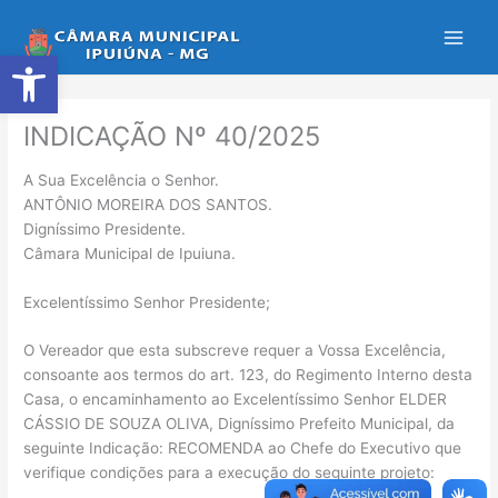
Ir
para
Abrir a barra de ferramentas
o
conteúdo
INDICAÇÃO Nº 40/2025
A Sua Excelência o Senhor.
ANTÔNIO MOREIRA DOS SANTOS.
Digníssimo Presidente.
Câmara Municipal de Ipuiuna.
Excelentíssimo Senhor Presidente;
O Vereador que esta subscreve requer a Vossa Excelência,
consoante aos termos do art. 123, do Regimento Interno desta
Casa, o encaminhamento ao Excelentíssimo Senhor ELDER
CÁSSIO DE SOUZA OLIVA, Digníssimo Prefeito Municipal, da
seguinte Indicação: RECOMENDA ao Chefe do Executivo que
verifique condições para a execução do seguinte projeto: