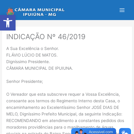
Ir
para
Abrir a barra de ferramentas
o
conteúdo
INDICAÇÃO Nº 46/2019
A Sua Excelência o Senhor.
FLÁVIO LÚCIO DE MATOS.
Digníssimo Presidente.
CÂMARA MUNICIPAL DE IPUIUNA.
Senhor Presidente;
O Vereador que esta subscreve requer a Vossa Excelência,
consoante aos termos do Regimento Interno desta Casa, o
encaminhamento ao Excelentíssimo Senhor JOSÉ DIAS DE
MELO, Digníssimo Prefeito Municipal, da seguinte Indicação:
RECOMENDANDO em atendimento a constantes pedidos dos
moradores providências para o manilhamento de águas
pluviais na estrada do Bairro Sepultura, mais precisamente em