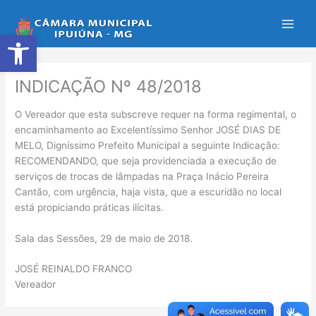
Ir
para
Abrir a barra de ferramentas
o
conteúdo
INDICAÇÃO Nº 48/2018
O Vereador que esta subscreve requer na forma regimental, o
encaminhamento ao Excelentíssimo Senhor JOSÉ DIAS DE
MELO, Digníssimo Prefeito Municipal a seguinte Indicação:
RECOMENDANDO, que seja providenciada a execução de
serviços de trocas de lâmpadas na Praça Inácio Pereira
Cantão, com urgência, haja vista, que a escuridão no local
está propiciando práticas ilícitas.
Sala das Sessões, 29 de maio de 2018.
JOSÉ REINALDO FRANCO
Vereador