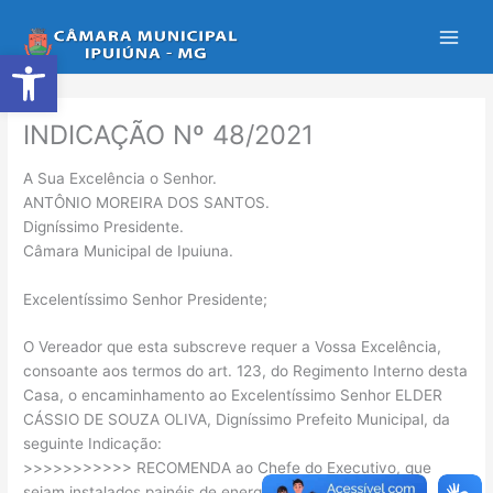
Ir
para
Abrir a barra de ferramentas
o
conteúdo
INDICAÇÃO Nº 48/2021
A Sua Excelência o Senhor.
ANTÔNIO MOREIRA DOS SANTOS.
Digníssimo Presidente.
Câmara Municipal de Ipuiuna.
Excelentíssimo Senhor Presidente;
O Vereador que esta subscreve requer a Vossa Excelência,
consoante aos termos do art. 123, do Regimento Interno desta
Casa, o encaminhamento ao Excelentíssimo Senhor ELDER
CÁSSIO DE SOUZA OLIVA, Digníssimo Prefeito Municipal, da
seguinte Indicação:
>>>>>>>>>>> RECOMENDA ao Chefe do Executivo, que
sejam instalados painéis de energia solar para suprir o