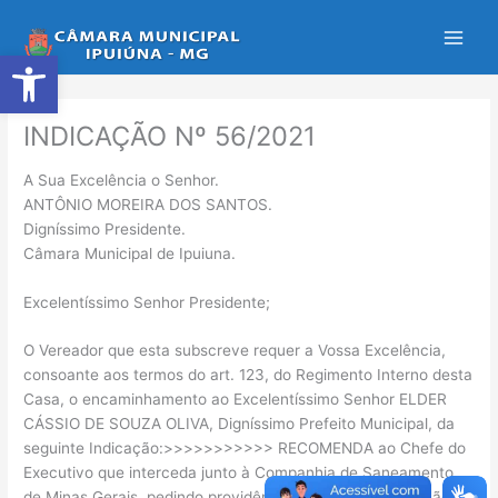
Ir
para
Abrir a barra de ferramentas
o
conteúdo
INDICAÇÃO Nº 56/2021
A Sua Excelência o Senhor.
ANTÔNIO MOREIRA DOS SANTOS.
Digníssimo Presidente.
Câmara Municipal de Ipuiuna.
Excelentíssimo Senhor Presidente;
O Vereador que esta subscreve requer a Vossa Excelência,
consoante aos termos do art. 123, do Regimento Interno desta
Casa, o encaminhamento ao Excelentíssimo Senhor ELDER
CÁSSIO DE SOUZA OLIVA, Digníssimo Prefeito Municipal, da
seguinte Indicação:>>>>>>>>>>> RECOMENDA ao Chefe do
Executivo que interceda junto à Companhia de Saneamento
de Minas Gerais, pedindo providências para a regularização da