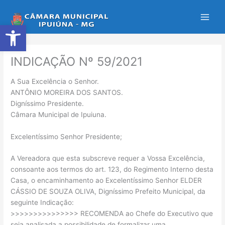
Ir
para
Abrir a barra de ferramentas
o
conteúdo
INDICAÇÃO Nº 59/2021
A Sua Excelência o Senhor.
ANTÔNIO MOREIRA DOS SANTOS.
Digníssimo Presidente.
Câmara Municipal de Ipuiuna.
Excelentíssimo Senhor Presidente;
A Vereadora que esta subscreve requer a Vossa Excelência,
consoante aos termos do art. 123, do Regimento Interno desta
Casa, o encaminhamento ao Excelentíssimo Senhor ELDER
CÁSSIO DE SOUZA OLIVA, Digníssimo Prefeito Municipal, da
seguinte Indicação:
>>>>>>>>>>>>>>> RECOMENDA ao Chefe do Executivo que
seja analisada a possibilidade de formalizar uma