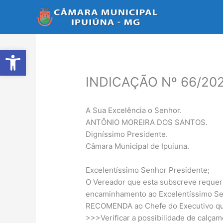
Ir
para
o
conteúdo
Abrir a barra de ferramentas
INDICAÇÃO Nº 66/20
A Sua Excelência o Senhor.
ANTÔNIO MOREIRA DOS SANTOS.
Digníssimo Presidente.
Câmara Municipal de Ipuiuna.
Excelentíssimo Senhor Presidente;
O Vereador que esta subscreve requer 
encaminhamento ao Excelentíssimo Sen
RECOMENDA ao Chefe do Executivo que 
>>>Verificar a possibilidade de calça