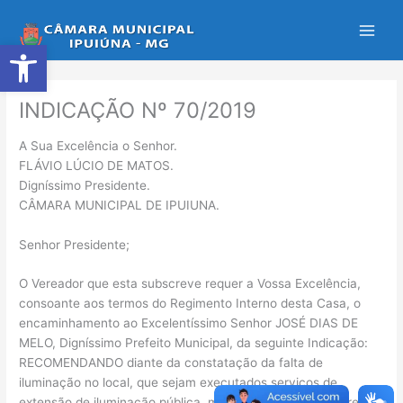
Ir
para
Abrir a barra de ferramentas
o
conteúdo
INDICAÇÃO Nº 70/2019
A Sua Excelência o Senhor.
FLÁVIO LÚCIO DE MATOS.
Digníssimo Presidente.
CÂMARA MUNICIPAL DE IPUIUNA.
Senhor Presidente;
O Vereador que esta subscreve requer a Vossa Excelência,
consoante aos termos do Regimento Interno desta Casa, o
encaminhamento ao Excelentíssimo Senhor JOSÉ DIAS DE
MELO, Digníssimo Prefeito Municipal, da seguinte Indicação:
RECOMENDANDO diante da constatação da falta de
iluminação no local, que sejam executados serviços de
extensão de iluminação pública, mais precisamente em frente