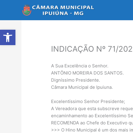
Ir
para
o
conteúdo
Abrir a barra de ferramentas
INDICAÇÃO Nº 71/20
A Sua Excelência o Senhor.
ANTÔNIO MOREIRA DOS SANTOS.
Digníssimo Presidente.
Câmara Municipal de Ipuiuna.
Excelentíssimo Senhor Presidente;
A Vereadora que esta subscreve requer
encaminhamento ao Excelentíssimo Sen
RECOMENDA ao Chefe do Executivo que 
>>> O Hino Municipal é um dos mais imp