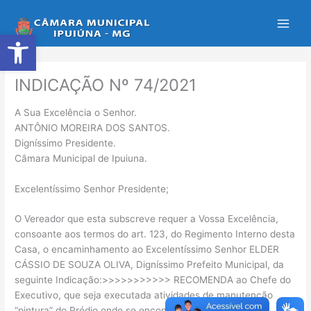
Ir
para
Abrir a barra de ferramentas
o
conteúdo
INDICAÇÃO Nº 74/2021
A Sua Excelência o Senhor.
ANTÔNIO MOREIRA DOS SANTOS.
Digníssimo Presidente.
Câmara Municipal de Ipuiuna.
Excelentíssimo Senhor Presidente;
O Vereador que esta subscreve requer a Vossa Excelência,
consoante aos termos do art. 123, do Regimento Interno desta
Casa, o encaminhamento ao Excelentíssimo Senhor ELDER
CÁSSIO DE SOUZA OLIVA, Digníssimo Prefeito Municipal, da
seguinte Indicação:>>>>>>>>>>> RECOMENDA ao Chefe do
Executivo, que seja executada atividades de manutenção
“pintura” do Prédio onde se encontra instalada a “Creche