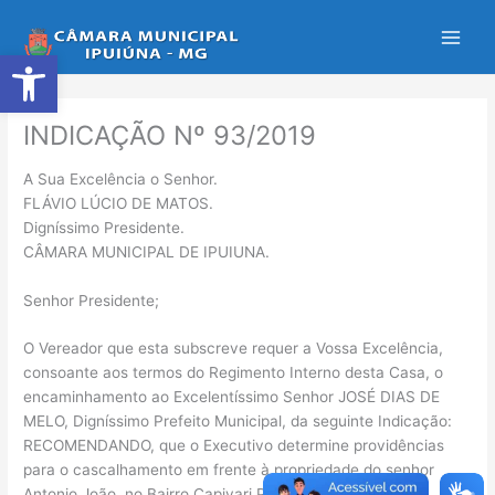
Ir
para
Abrir a barra de ferramentas
o
conteúdo
INDICAÇÃO Nº 93/2019
A Sua Excelência o Senhor.
FLÁVIO LÚCIO DE MATOS.
Digníssimo Presidente.
CÂMARA MUNICIPAL DE IPUIUNA.
Senhor Presidente;
O Vereador que esta subscreve requer a Vossa Excelência,
consoante aos termos do Regimento Interno desta Casa, o
encaminhamento ao Excelentíssimo Senhor JOSÉ DIAS DE
MELO, Digníssimo Prefeito Municipal, da seguinte Indicação:
RECOMENDANDO, que o Executivo determine providências
para o cascalhamento em frente à propriedade do senhor
Antonio João, no Bairro Capivari Pequeno.