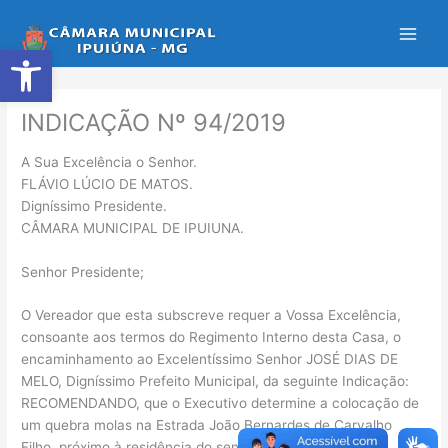
Ir
para
Abrir a barra de ferramentas
o
conteúdo
INDICAÇÃO Nº 94/2019
A Sua Excelência o Senhor.
FLÁVIO LÚCIO DE MATOS.
Digníssimo Presidente.
CÂMARA MUNICIPAL DE IPUIUNA.
Senhor Presidente;
O Vereador que esta subscreve requer a Vossa Excelência,
consoante aos termos do Regimento Interno desta Casa, o
encaminhamento ao Excelentíssimo Senhor JOSÉ DIAS DE
MELO, Digníssimo Prefeito Municipal, da seguinte Indicação:
RECOMENDANDO, que o Executivo determine a colocação de
um quebra molas na Estrada João Bernardes de Carvalho
Filho, próximo à residência do senhor Adão.