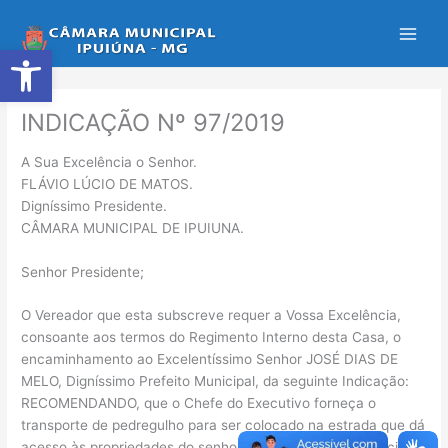
Ir
para
Abrir a barra de ferramentas
o
conteúdo
INDICAÇÃO Nº 97/2019
A Sua Excelência o Senhor.
FLÁVIO LÚCIO DE MATOS.
Digníssimo Presidente.
CÂMARA MUNICIPAL DE IPUIUNA.
Senhor Presidente;
O Vereador que esta subscreve requer a Vossa Excelência,
consoante aos termos do Regimento Interno desta Casa, o
encaminhamento ao Excelentíssimo Senhor JOSÉ DIAS DE
MELO, Digníssimo Prefeito Municipal, da seguinte Indicação:
RECOMENDANDO, que o Chefe do Executivo forneça o
transporte de pedregulho para ser colocado na estrada que dá
acesso às propriedades do senhor Rubens, genro do falecido