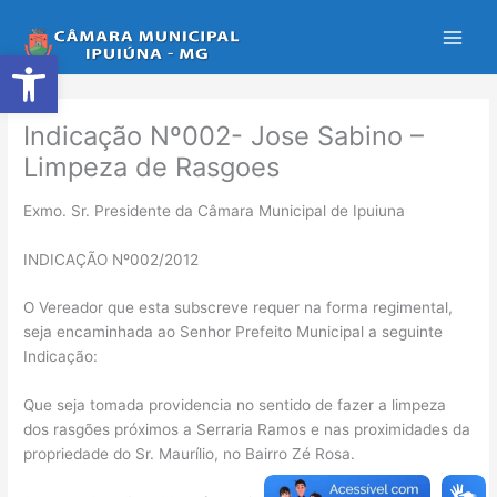
Ir
para
Abrir a barra de ferramentas
o
conteúdo
Indicação Nº002- Jose Sabino –
Limpeza de Rasgoes
Exmo. Sr. Presidente da Câmara Municipal de Ipuiuna
INDICAÇÃO Nº002/2012
O Vereador que esta subscreve requer na forma regimental,
seja encaminhada ao Senhor Prefeito Municipal a seguinte
Indicação:
Que seja tomada providencia no sentido de fazer a limpeza
dos rasgões próximos a Serraria Ramos e nas proximidades da
propriedade do Sr. Maurílio, no Bairro Zé Rosa.