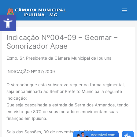
Ir
para
Abrir a barra de ferramentas
o
conteúdo
Indicação Nº004-09 – Geomar –
Sonorizador Apae
Exmo. Sr. Presidente da Câmara Municipal de Ipuiuna
INDICAÇÃO Nº137/2009
O Vereador que esta subscreve requer na forma regimental,
seja encaminhada ao Senhor Prefeito Municipal a seguinte
Indicação:
Que seja cascalhada a estrada da Serra dos Armandos, tendo
em vista que 80% de seus moradores movimentam suas
finanças em Ipuiuna.
Sala das Sessões, 09 de novembro de 2009.