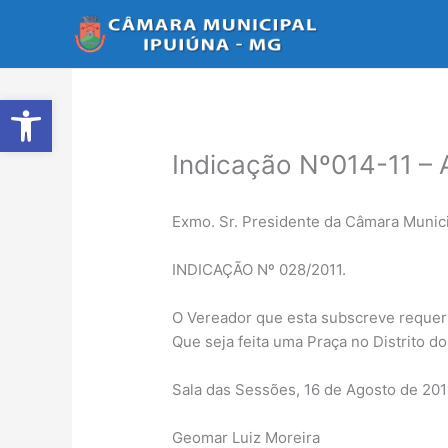
Ir
para
o
conteúdo
Abrir a barra de ferramentas
Indicação Nº014-11 – 
Exmo. Sr. Presidente da Câmara Munici
INDICAÇÃO Nº 028/2011.
O Vereador que esta subscreve requer 
Que seja feita uma Praça no Distrito do
Sala das Sessões, 16 de Agosto de 201
Geomar Luiz Moreira