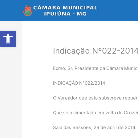
Ir
para
o
conteúdo
Abrir a barra de ferramentas
Indicação Nº022-201
Exmo. Sr. Presidente da Câmara Munici
INDICAÇÃO Nº022/2014
O Vereador que esta subscreve requer 
Que seja cimentado em volta do Cruze
Sala das Sessões, 29 de abril de 2014.