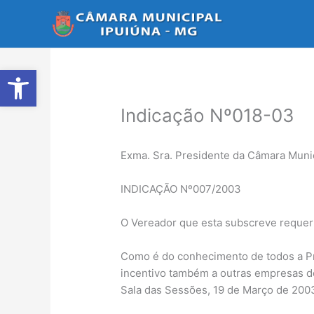
Ir
para
o
conteúdo
Abrir a barra de ferramentas
Indicação Nº018-03
Exma. Sra. Presidente da Câmara Munic
INDICAÇÃO Nº007/2003
O Vereador que esta subscreve requer 
Como é do conhecimento de todos a Pre
incentivo também a outras empresas 
Sala das Sessões, 19 de Março de 200