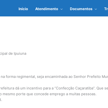
Início
Atendimento
Documentos
T
ipal de Ipuiuna
na forma regimental, seja encaminhada ao Senhor Prefeito Muni
feitura dá um incentivo para a “Confecção Caçaratiba”. Que s
do mesmo porte que concede emprego a muitas pessoas.
3.