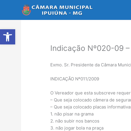
Ir
para
o
conteúdo
Abrir a barra de ferramentas
Indicação Nº020-09 
Exmo. Sr. Presidente da Câmara Munici
INDICAÇÃO Nº011/2009
O Vereador que esta subscreve requer 
– Que seja colocado câmera de seguran
– Que seja colocado placas informativ
1. não pisar na grama
2. não subir nos bancos
3. não jogar bola na praça