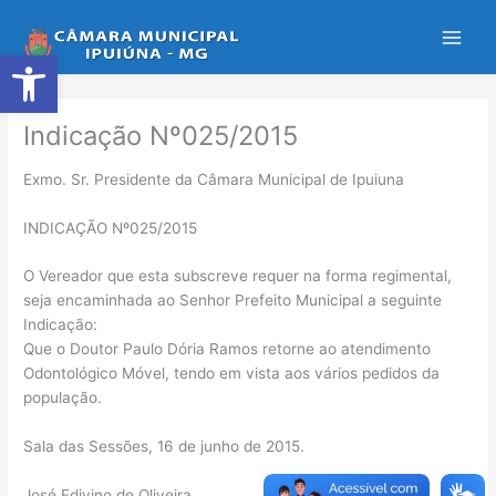
Ir
para
Abrir a barra de ferramentas
o
conteúdo
Indicação Nº025/2015
Exmo. Sr. Presidente da Câmara Municipal de Ipuiuna
INDICAÇÃO Nº025/2015
O Vereador que esta subscreve requer na forma regimental,
seja encaminhada ao Senhor Prefeito Municipal a seguinte
Indicação:
Que o Doutor Paulo Dória Ramos retorne ao atendimento
Odontológico Móvel, tendo em vista aos vários pedidos da
população.
Sala das Sessões, 16 de junho de 2015.
José Edivino de Oliveira