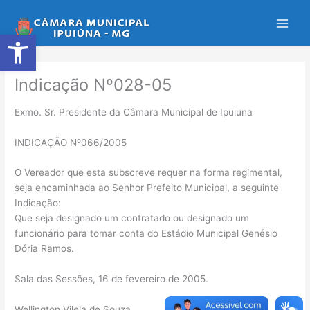
Ir
para
Abrir a barra de ferramentas
o
conteúdo
Indicação Nº028-05
Exmo. Sr. Presidente da Câmara Municipal de Ipuiuna
INDICAÇÃO Nº066/2005
O Vereador que esta subscreve requer na forma regimental,
seja encaminhada ao Senhor Prefeito Municipal, a seguinte
Indicação:
Que seja designado um contratado ou designado um
funcionário para tomar conta do Estádio Municipal Genésio
Dória Ramos.
Sala das Sessões, 16 de fevereiro de 2005.
Wellington Vilela de Souza