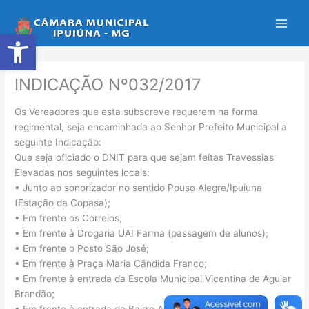
Ir
para
Abrir a barra de ferramentas
o
conteúdo
INDICAÇÃO Nº032/2017
Os Vereadores que esta subscreve requerem na forma
regimental, seja encaminhada ao Senhor Prefeito Municipal a
seguinte Indicação:
Que seja oficiado o DNIT para que sejam feitas Travessias
Elevadas nos seguintes locais:
• Junto ao sonorizador no sentido Pouso Alegre/Ipuiuna
(Estação da Copasa);
• Em frente os Correios;
• Em frente à Drogaria UAI Farma (passagem de alunos);
• Em frente o Posto São José;
• Em frente à Praça Maria Cândida Franco;
• Em frente à entrada da Escola Municipal Vicentina de Aguiar
Brandão;
• Em frente à entrada do Bairro Areias.