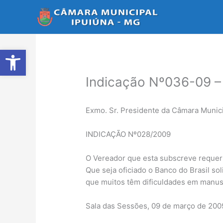
Ir
para
o
conteúdo
Abrir a barra de ferramentas
Indicação Nº036-09 –
Exmo. Sr. Presidente da Câmara Munici
INDICAÇÃO Nº028/2009
O Vereador que esta subscreve requer 
Que seja oficiado o Banco do Brasil sol
que muitos têm dificuldades em manuse
Sala das Sessões, 09 de março de 200