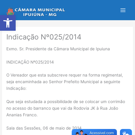
Ir
para
Abrir a barra de ferramentas
o
conteúdo
Indicação Nº025/2014
Exmo. Sr. Presidente da Câmara Municipal de Ipuiuna
INDICAÇÃO Nº025/2014
O Vereador que esta subscreve requer na forma regimental,
seja encaminhada ao Senhor Prefeito Municipal a seguinte
Indicação:
Que seja estudada a possibilidade de se colocar um corrimão
no acesso do barranco que vai da Rodovia JK à Rua João
Ananias Franco.
Sala das Sessões, 06 de maio de 2014.