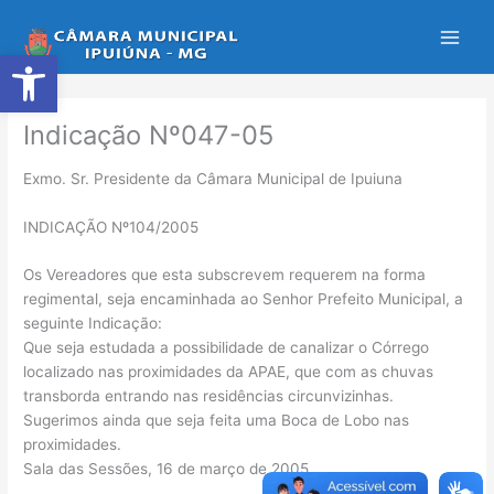
Ir
para
Abrir a barra de ferramentas
o
conteúdo
Indicação Nº047-05
Exmo. Sr. Presidente da Câmara Municipal de Ipuiuna
INDICAÇÃO Nº104/2005
Os Vereadores que esta subscrevem requerem na forma
regimental, seja encaminhada ao Senhor Prefeito Municipal, a
seguinte Indicação:
Que seja estudada a possibilidade de canalizar o Córrego
localizado nas proximidades da APAE, que com as chuvas
transborda entrando nas residências circunvizinhas.
Sugerimos ainda que seja feita uma Boca de Lobo nas
proximidades.
Sala das Sessões, 16 de março de 2005.