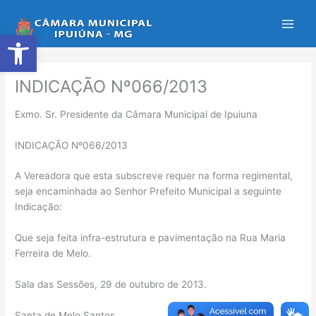
Ir
para
Abrir a barra de ferramentas
o
conteúdo
INDICAÇÃO Nº066/2013
Exmo. Sr. Presidente da Câmara Municipal de Ipuiuna
INDICAÇÃO Nº066/2013
A Vereadora que esta subscreve requer na forma regimental,
seja encaminhada ao Senhor Prefeito Municipal a seguinte
Indicação:
Que seja feita infra-estrutura e pavimentação na Rua Maria
Ferreira de Melo.
Sala das Sessões, 29 de outubro de 2013.
Santa de Melo Santos